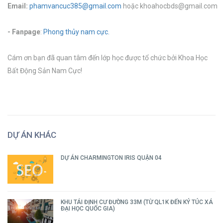
Emai
l:
phamvancuc385@gmail.com
hoặc khoahocbds@gmail.com
- Fanpage
:
Phong thủy nam cực
.
Cám ơn bạn đã quan tâm đến lớp học được tổ chức bởi Khoa Học
Bất Động Sản Nam Cực!
DỰ ÁN KHÁC
DỰ ÁN CHARMINGTON IRIS QUẬN 04
KHU TÁI ĐỊNH CƯ ĐƯỜNG 33M (TỪ QL1K ĐẾN KÝ TÚC XÁ
ĐẠI HỌC QUỐC GIA)