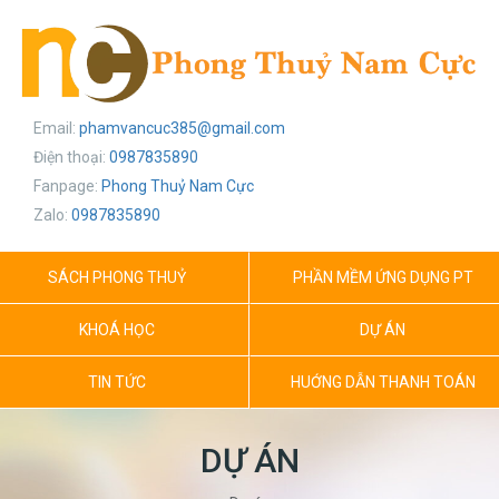
Email:
phamvancuc385@gmail.com
Điện thoại:
0987835890
Fanpage:
Phong Thuỷ Nam Cực
Zalo:
0987835890
SÁCH PHONG THUỶ
PHẦN MỀM ỨNG DỤNG PT
KHOÁ HỌC
DỰ ÁN
TIN TỨC
HUỚNG DẪN THANH TOÁN
DỰ ÁN