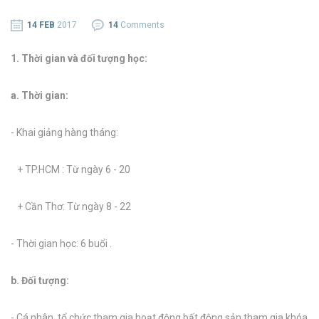
14 FEB
2017
14
Comments
1. Thời gian và đối tượng học:
a. Thời gian:
- Khai giảng hàng tháng:
+ TP.HCM : Từ ngày 6 - 20
+ Cần Thơ: Từ ngày 8 - 22
- Thời gian học: 6 buổi .
b. Đối tượng:
- Cá nhân, tổ chức tham gia hoạt động bất động sản tham gia khóa