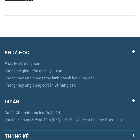
KHOÁ HỌC
Pháp lý bất động sản
Khóa học giám đốc quản lý dự án
Phong thủy ứng dụng trong kinh doanh bất động sản
Phong thủy ứng dụng cơ bản và nâng cao
DỰ ÁN
Dự án Charmington Iris Quận 04
Khu tái định cư đường 33m (từ QL1K đến ký túc xá Đại học Quốc gia)
THỐNG KÊ